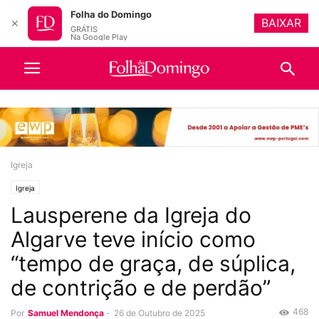
Folha do Domingo
BAIXAR
✕
GRÁTIS
Na Google Play
Igreja
Igreja
Lausperene da Igreja do
Algarve teve início como
“tempo de graça, de súplica,
de contrição e de perdão”
468
Por
Samuel Mendonça
-
26 de Outubro de 2025