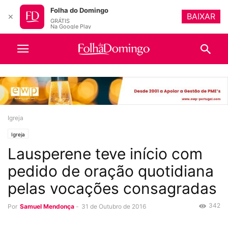
Folha do Domingo
BAIXAR
✕
GRÁTIS
Na Google Play
Igreja
Igreja
Lausperene teve início com
pedido de oração quotidiana
pelas vocações consagradas
342
Por
Samuel Mendonça
-
31 de Outubro de 2016