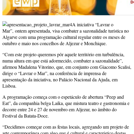
A iniciativa “Lavrar o
Mar”, ontem apresentada, visa combater a sazonalidade turística no
Algarve com uma programação cultural regular entre os meses de
outubro e maio nos concelhos de Aljezur e Monchique.
“Com este projeto queremos pôr aquele território em turbulência,
numa altura em que está adormecido, combater a sazonalidade”,
afirmou Madalena Vitorino, que, em conjunto com Giacomo Scalisi,
dirige o “Lavrar o Mar”, na conferência de imprensa de
apresentação da iniciativa, no Palácio Nacional da Ajuda, em
Lisboa.
A programação começa com o espetáculo de abertura “Peep and
Eat”, da companhia belga Laika, que mistura teatro e gastronomia e
decorre entre 24 e 27 de novembro em Aljezur, no âmbito do
Festival da Batata-Doce.
“Decidimos começar com as festas locais, agregando um projeto de
arte contemporânea com algo que é cultural e característico destas