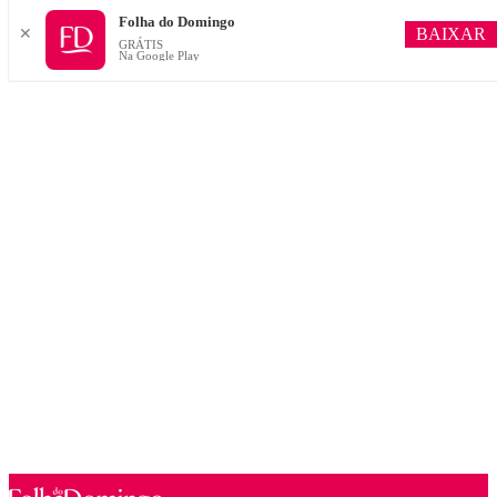
Folha do Domingo
BAIXAR
✕
GRÁTIS
Na Google Play