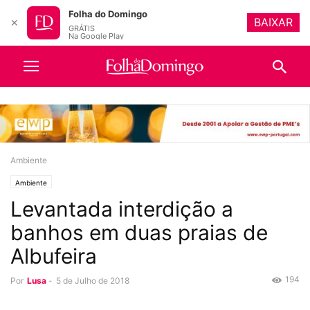
Folha do Domingo
BAIXAR
✕
GRÁTIS
Na Google Play
Ambiente
Ambiente
Levantada interdição a
banhos em duas praias de
Albufeira
194
Por
Lusa
-
5 de Julho de 2018