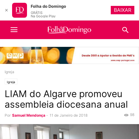
Folha do Domingo
BAIXAR
✕
GRÁTIS
Na Google Play
Igreja
Igreja
LIAM do Algarve promoveu
assembleia diocesana anual
98
Por
Samuel Mendonça
-
11 de Janeiro de 2018