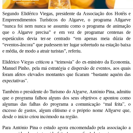
Segundo Elidérico Viegas, presidente da Associação dos Hotéis e
Empreendimentos Turísticos do Algarve, o programa Allgarve
“nunca foi nem nunca se assumiu como o programa de animação
que o Algarve precisa” e em vez de programar centenas de
espetáculos devia ter-se centrado “em apenas meia dúzia de
“eventos-âncora” que pudessem ter lugar sobretudo na estação baixa
e média, de modo a atrair turistas”, referiu.
Elidérico Viegas criticou a “teimosia” do ex-ministro da Economia,
Manuel Pinho, pela má estratégia e dispersão de eventos, aos quais
foram afetos elevados montantes que ficaram “bastante aquém das
expectativas”.
Também o presidente do Turismo do Algarve, António Pina, admitiu
que o programa falhou alguns dos seus objetivos e apontou como
algumas das falhas do programa a comunicação “mal feita”, o
excesso de gastos, algum elitismo e o próprio nome Allgarve que,
desde o início criou incómodo na região.
Para António Pina o estudo agora encomendado pela associação a