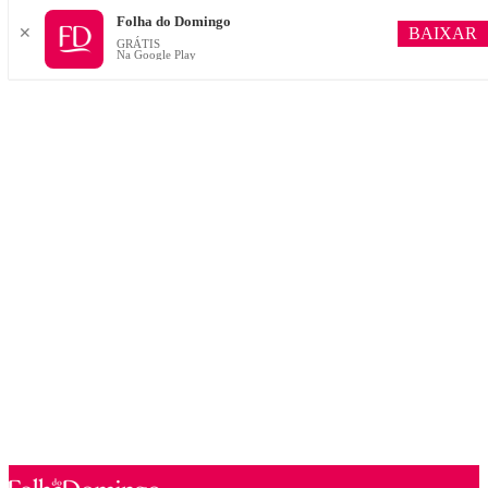
Folha do Domingo
BAIXAR
✕
GRÁTIS
Na Google Play