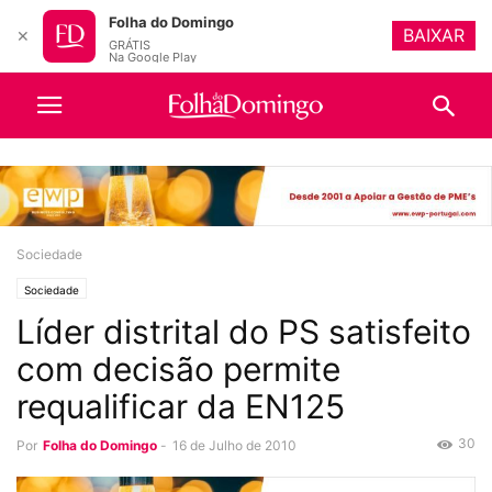
Folha do Domingo
BAIXAR
✕
GRÁTIS
Na Google Play
Sociedade
Sociedade
Líder distrital do PS satisfeito
com decisão permite
requalificar da EN125
30
Por
Folha do Domingo
-
16 de Julho de 2010