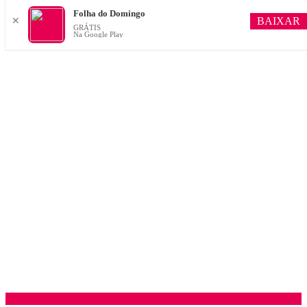
Folha do Domingo
BAIXAR
✕
GRÁTIS
Na Google Play