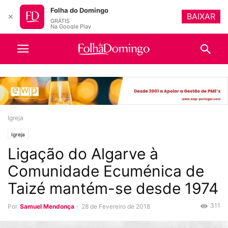
Folha do Domingo
BAIXAR
✕
GRÁTIS
Na Google Play
Igreja
Igreja
Ligação do Algarve à
Comunidade Ecuménica de
Taizé mantém-se desde 1974
311
Por
Samuel Mendonça
-
28 de Fevereiro de 2018