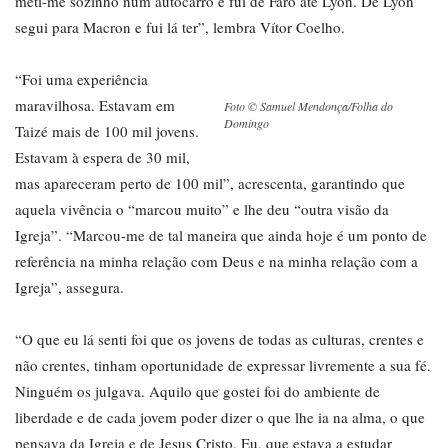
meti-me sozinho num autocarro e fui de Faro até Lyon. De Lyon
segui para Macron e fui lá ter”, lembra Vítor Coelho.
“Foi uma experiência
maravilhosa. Estavam em
Foto © Samuel Mendonça/Folha do
Domingo
Taizé mais de 100 mil jovens.
Estavam à espera de 30 mil,
mas apareceram perto de 100 mil”, acrescenta, garantindo que
aquela vivência o “marcou muito” e lhe deu “outra visão da
Igreja”. “Marcou-me de tal maneira que ainda hoje é um ponto de
referência na minha relação com Deus e na minha relação com a
Igreja”, assegura.
“O que eu lá senti foi que os jovens de todas as culturas, crentes e
não crentes, tinham oportunidade de expressar livremente a sua fé.
Ninguém os julgava. Aquilo que gostei foi do ambiente de
liberdade e de cada jovem poder dizer o que lhe ia na alma, o que
pensava da Igreja e de Jesus Cristo. Eu, que estava a estudar