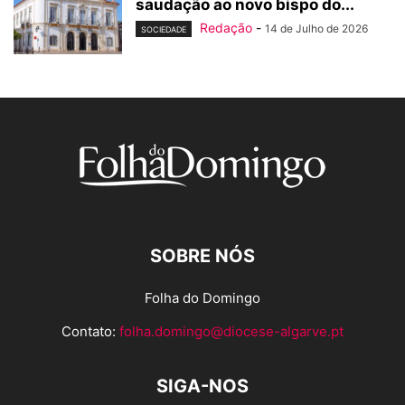
saudação ao novo bispo do...
Redação
-
14 de Julho de 2026
SOCIEDADE
SOBRE NÓS
Folha do Domingo
Contato:
folha.domingo@diocese-algarve.pt
SIGA-NOS