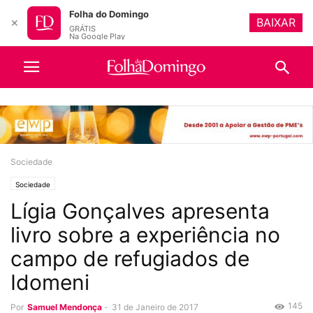
Folha do Domingo
BAIXAR
✕
GRÁTIS
Na Google Play
Sociedade
Sociedade
Lígia Gonçalves apresenta
livro sobre a experiência no
campo de refugiados de
Idomeni
145
Por
Samuel Mendonça
-
31 de Janeiro de 2017