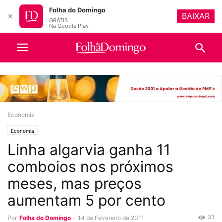
Folha do Domingo
BAIXAR
✕
GRÁTIS
Na Google Play
Economia
Economia
Linha algarvia ganha 11
comboios nos próximos
meses, mas preços
aumentam 5 por cento
31
Por
Folha do Domingo
-
14 de Fevereiro de 2011