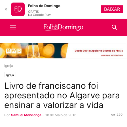
Folha do Domingo
BAIXAR
✕
GRÁTIS
Na Google Play
Igreja
Igreja
Livro de franciscano foi
apresentado no Algarve para
ensinar a valorizar a vida
250
Por
Samuel Mendonça
-
18 de Maio de 2016