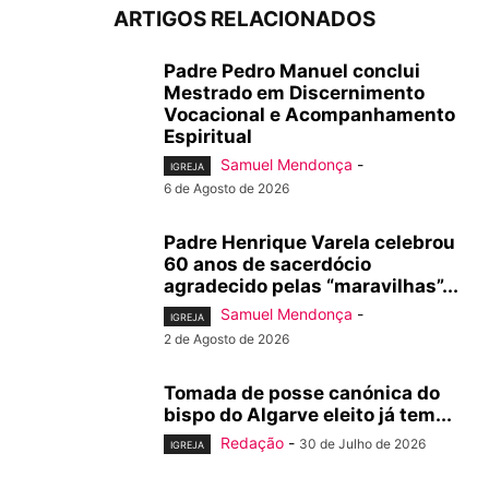
ARTIGOS RELACIONADOS
Padre Pedro Manuel conclui
Mestrado em Discernimento
Vocacional e Acompanhamento
Espiritual
Samuel Mendonça
-
IGREJA
6 de Agosto de 2026
Padre Henrique Varela celebrou
60 anos de sacerdócio
agradecido pelas “maravilhas”...
Samuel Mendonça
-
IGREJA
2 de Agosto de 2026
Tomada de posse canónica do
bispo do Algarve eleito já tem...
Redação
-
30 de Julho de 2026
IGREJA