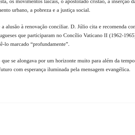
istã, os movimentos laicais, o apostolado cristão, a inserção 
ento urbano, a pobreza e a justiça social.
é a alusão à renovação conciliar. D. Júlio cita e recomenda co
rtugueses que participaram no Concílio Vaticano II (1962-1965
tê-lo marcado “profundamente”.
que se alongava por um horizonte muito para além da tempora
futuro com esperança iluminada pela mensagem evangélica.