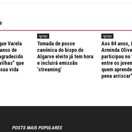
R
Igreja
Igreja
que Varela
Tomada de posse
Aos 84 anos, 
 anos de
canónica do bispo do
Arminda Olive
agradecido
Algarve eleito já tem hora
participou no 
vilhas” que
e incluirá emissão
entre os jove
 sua vida
‘streaming’
quem aprende 
pena arriscar
POSTS MAIS POPULARES