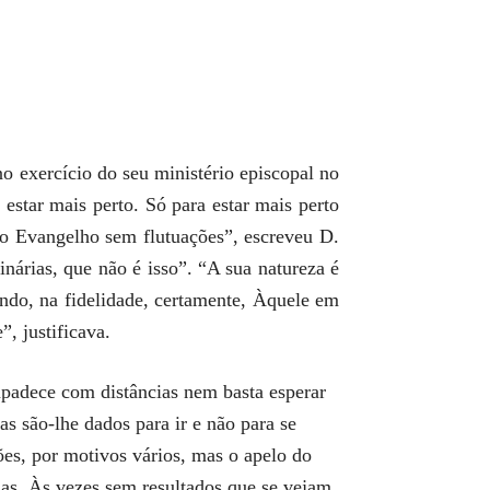
o exercício do seu ministério episcopal no
 estar mais perto. Só para estar mais perto
o Evangelho sem flutuações”, escreveu D.
inárias, que não é isso”. “A sua natureza é
endo, na fidelidade, certamente, Àquele em
, justificava.
mpadece com distâncias nem basta esperar
s são-lhe dados para ir e não para se
es, por motivos vários, mas o apelo do
as. Às vezes sem resultados que se vejam,