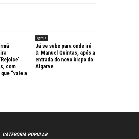
Igreja
irmã
Já se sabe para onde irá
ira
D. Manuel Quintas, após a
‘Rejoice’
entrada do novo bispo do
ns, com
Algarve
que “vale a
”
CATEGORIA POPULAR