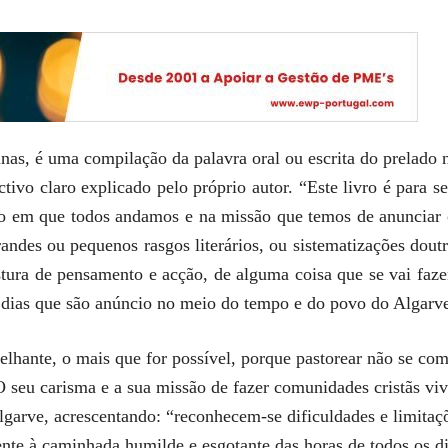
as, é uma compilação da palavra oral ou escrita do prelado n
vo claro explicado pelo próprio autor. “Este livro é para se
o em que todos andamos e na missão que temos de anunciar 
andes ou pequenos rasgos literários, ou sistematizações doutr
mistura de pensamento e acção, de alguma coisa que se vai faz
dias que são anúncio no meio do tempo e do povo do Algarve”
lhante, o mais que for possível, porque pastorear não se co
 seu carisma e a sua missão de fazer comunidades cristãs viva
garve, acrescentando: “reconhecem-se dificuldades e limitaçõ
te à caminhada humilde e esgotante das horas de todos os di