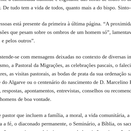
r. De tudo tem a vida de todos, quanto mais a do bispo. Sin
essoas está presente da primeira à última página. “A proximi
ensões que pesam sobre os ombros de um homem só”, lamentava
 e pelos outros”.
stende-se com mensagens deixadas no contexto de diversas ini
rismo, a Pastoral da Migrações, as celebrações pascais, o fale
res, as visitas pastorais, as bodas de prata da sua ordenação 
 do Algarve ou o centenário do nascimento de D. Marcelino F
s, respostas, apontamentos, entrevistas, conselhos ou recomen
s homens de boa vontade.
astor que incluem a família, a moral, a vida comunitária, a 
a a fé, o diaconado permanente, o Seminário, a Bíblia, os sa