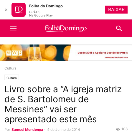
Folha do Domingo
BAIXAR
✕
GRÁTIS
Na Google Play
Cultura
Cultura
Livro sobre a “A igreja matriz
de S. Bartolomeu de
Messines” vai ser
apresentado este mês
108
Por
Samuel Mendonça
-
4 de Junho de 2014