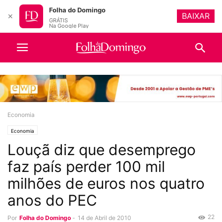
Folha do Domingo
BAIXAR
✕
GRÁTIS
Na Google Play
Economia
Economia
Louçã diz que desemprego
faz país perder 100 mil
milhões de euros nos quatro
anos do PEC
22
Por
Folha do Domingo
-
14 de Abril de 2010