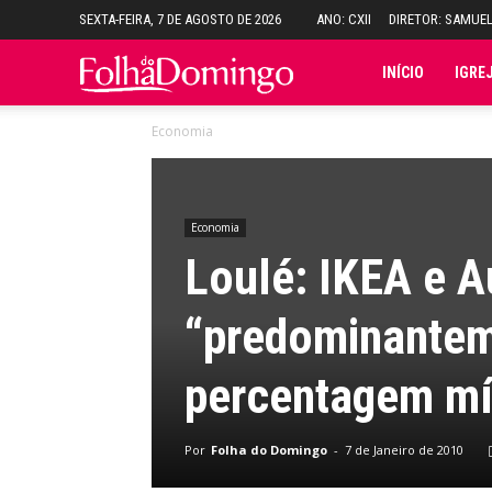
SEXTA-FEIRA, 7 DE AGOSTO DE 2026
ANO: CXII
DIRETOR: SAMUE
Folha
INÍCIO
IGRE
Economia
do
Domingo
Economia
Loulé: IKEA e 
“predominantem
percentagem m
Por
Folha do Domingo
-
7 de Janeiro de 2010