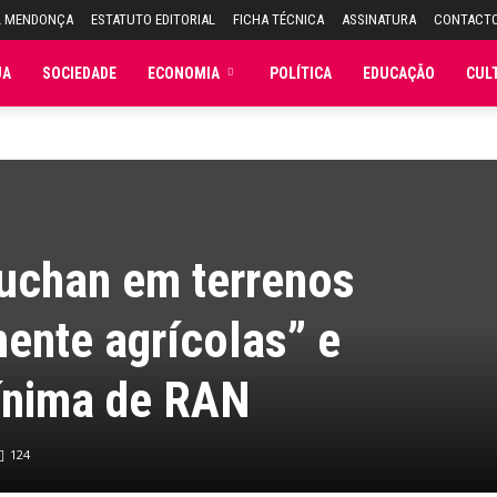
L MENDONÇA
ESTATUTO EDITORIAL
FICHA TÉCNICA
ASSINATURA
CONTACT
JA
SOCIEDADE
ECONOMIA
POLÍTICA
EDUCAÇÃO
CUL
Auchan em terrenos
ente agrícolas” e
ínima de RAN
124