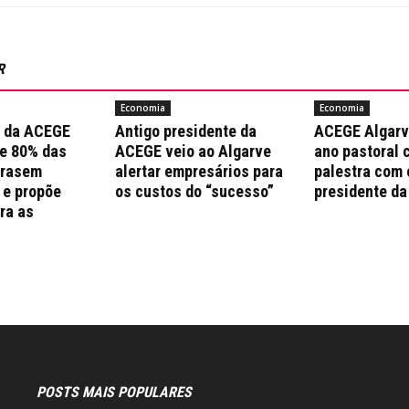
R
Economia
Economia
a da ACEGE
Antigo presidente da
ACEGE Algarv
e 80% das
ACEGE veio ao Algarve
ano pastoral 
trasem
alertar empresários para
palestra com 
 e propõe
os custos do “sucesso”
presidente da
ra as
s
POSTS MAIS POPULARES