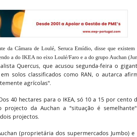
nte da Câmara de Loulé, Seruca Emídio, disse que existem d
sendo a do IKEA no eixo Loulé/Faro e a do grupo Auchan (Ju
lista Quercus, que acusou segunda-feira o gigant
 em solos classificados como RAN, o autarca afi
temente agrícolas".
s 40 hectares para o IKEA, só 10 a 15 por cento d
 projecto da Auchan a "situação é semelhante" e
dois projectos.
Auchan (proprietária dos supermercados Jumbo) e 