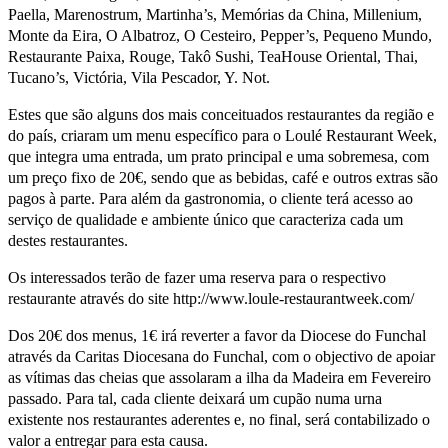
Paella, Marenostrum, Martinha’s, Memórias da China, Millenium,
Monte da Eira, O Albatroz, O Cesteiro, Pepper’s, Pequeno Mundo,
Restaurante Paixa, Rouge, Takô Sushi, TeaHouse Oriental, Thai,
Tucano’s, Victória, Vila Pescador, Y. Not.
Estes que são alguns dos mais conceituados restaurantes da região e
do país, criaram um menu específico para o Loulé Restaurant Week,
que integra uma entrada, um prato principal e uma sobremesa, com
um preço fixo de 20€, sendo que as bebidas, café e outros extras são
pagos à parte. Para além da gastronomia, o cliente terá acesso ao
serviço de qualidade e ambiente único que caracteriza cada um
destes restaurantes.
Os interessados terão de fazer uma reserva para o respectivo
restaurante através do site http://www.loule-restaurantweek.com/
Dos 20€ dos menus, 1€ irá reverter a favor da Diocese do Funchal
através da Caritas Diocesana do Funchal, com o objectivo de apoiar
as vítimas das cheias que assolaram a ilha da Madeira em Fevereiro
passado. Para tal, cada cliente deixará um cupão numa urna
existente nos restaurantes aderentes e, no final, será contabilizado o
valor a entregar para esta causa.