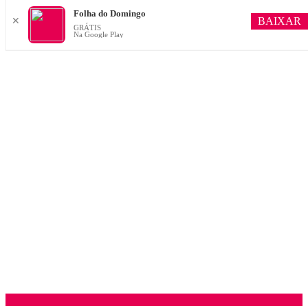
Folha do Domingo
BAIXAR
✕
GRÁTIS
Na Google Play