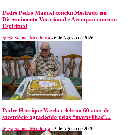
Padre Pedro Manuel conclui Mestrado em
Discernimento Vocacional e Acompanhamento
Espiritual
Igreja
Samuel Mendonça
-
6 de Agosto de 2026
Padre Henrique Varela celebrou 60 anos de
sacerdócio agradecido pelas “maravilhas”...
Igreja
Samuel Mendonça
-
2 de Agosto de 2026