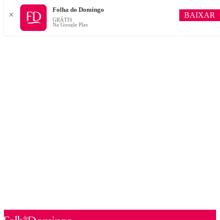
Folha do Domingo
BAIXAR
✕
GRÁTIS
Na Google Play