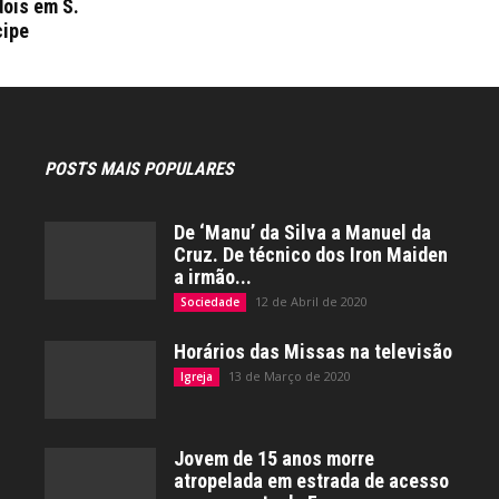
dois em S.
cipe
POSTS MAIS POPULARES
De ‘Manu’ da Silva a Manuel da
Cruz. De técnico dos Iron Maiden
a irmão...
12 de Abril de 2020
Sociedade
Horários das Missas na televisão
13 de Março de 2020
Igreja
Jovem de 15 anos morre
atropelada em estrada de acesso