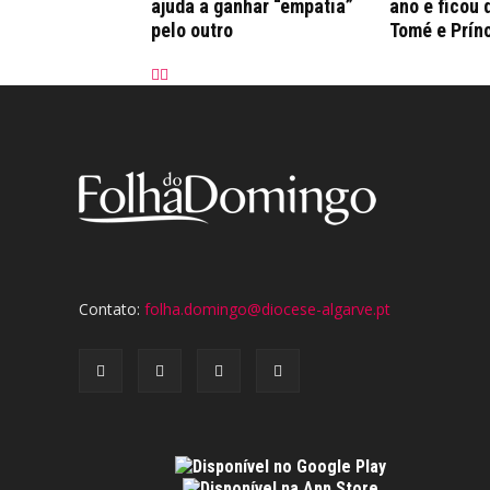
ajuda a ganhar “empatia”
ano e ficou 
pelo outro
Tomé e Prín
Contato:
folha.domingo@diocese-algarve.pt