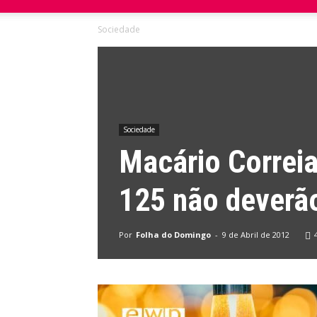
Sociedade
do
Domingo
Sociedade
Macário Correia
125 não deverã
Por
Folha do Domingo
-
9 de Abril de 2012