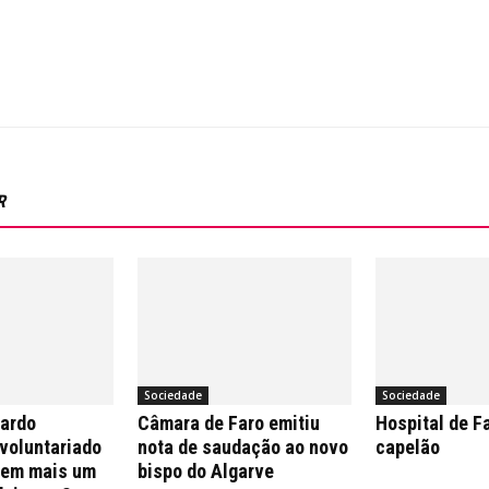
R
Sociedade
Sociedade
nardo
Câmara de Faro emitiu
Hospital de F
 voluntariado
nota de saudação ao novo
capelão
 em mais um
bispo do Algarve