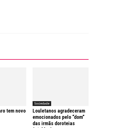
Sociedade
aro tem novo
Louletanos agradeceram
emocionados pelo “dom”
das irmãs doroteias