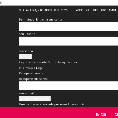
SEXTA-FEIRA, 7 DE AGOSTO DE 2026
ANO: CXII
DIRETOR: SAMUE
Bem-vindo! Entre na sua conta
seu usuário
sua senha
Esqueceu sua senha? Obtenha ajuda aqui
Informação Legal
Recuperar senha
Recupere sua senha
seu e-mail
Uma senha será enviada por e-mail para você.
Folha
INÍCIO
IG