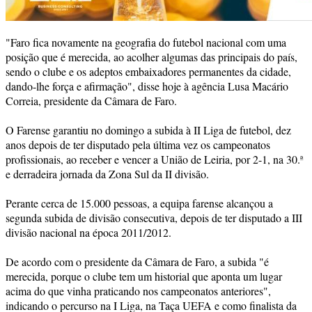
"Faro fica novamente na geografia do futebol nacional com uma
posição que é merecida, ao acolher algumas das principais do país,
sendo o clube e os adeptos embaixadores permanentes da cidade,
dando-lhe força e afirmação", disse hoje à agência Lusa Macário
Correia, presidente da Câmara de Faro.
O Farense garantiu no domingo a subida à II Liga de futebol, dez
anos depois de ter disputado pela última vez os campeonatos
profissionais, ao receber e vencer a União de Leiria, por 2-1, na 30.ª
e derradeira jornada da Zona Sul da II divisão.
Perante cerca de 15.000 pessoas, a equipa farense alcançou a
segunda subida de divisão consecutiva, depois de ter disputado a III
divisão nacional na época 2011/2012.
De acordo com o presidente da Câmara de Faro, a subida "é
merecida, porque o clube tem um historial que aponta um lugar
acima do que vinha praticando nos campeonatos anteriores",
indicando o percurso na I Liga, na Taça UEFA e como finalista da