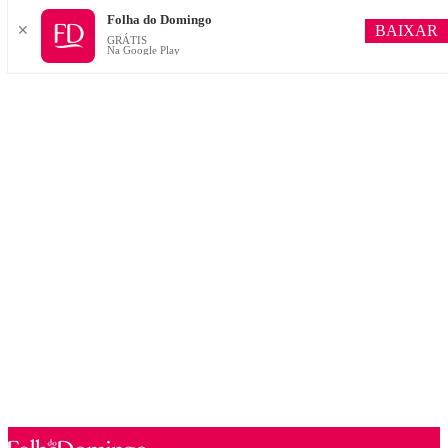
Folha do Domingo
BAIXAR
✕
GRÁTIS
Na Google Play