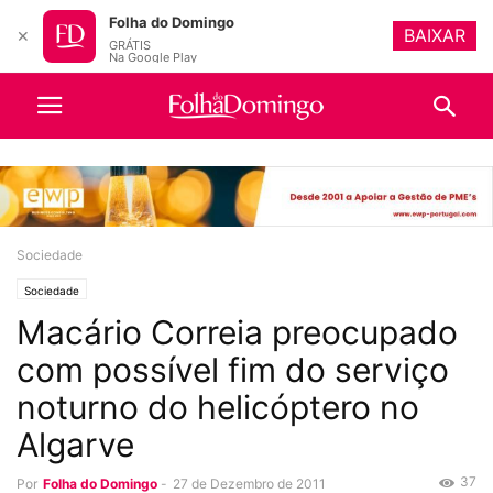
Folha do Domingo
BAIXAR
✕
GRÁTIS
Na Google Play
Sociedade
Sociedade
Macário Correia preocupado
com possível fim do serviço
noturno do helicóptero no
Algarve
37
Por
Folha do Domingo
-
27 de Dezembro de 2011