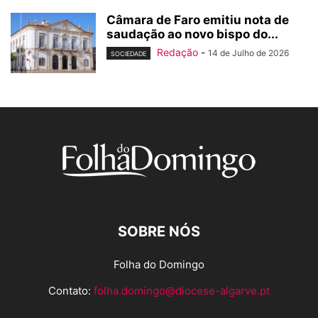
Câmara de Faro emitiu nota de
saudação ao novo bispo do...
Redação
-
14 de Julho de 2026
SOCIEDADE
SOBRE NÓS
Folha do Domingo
Contato:
folha.domingo@diocese-algarve.pt