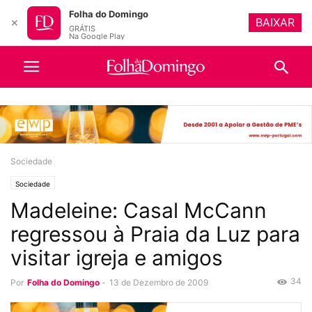
Folha do Domingo
BAIXAR
✕
GRÁTIS
Na Google Play
Sociedade
Sociedade
Madeleine: Casal McCann
regressou à Praia da Luz para
visitar igreja e amigos
34
Por
Folha do Domingo
-
13 de Dezembro de 2009