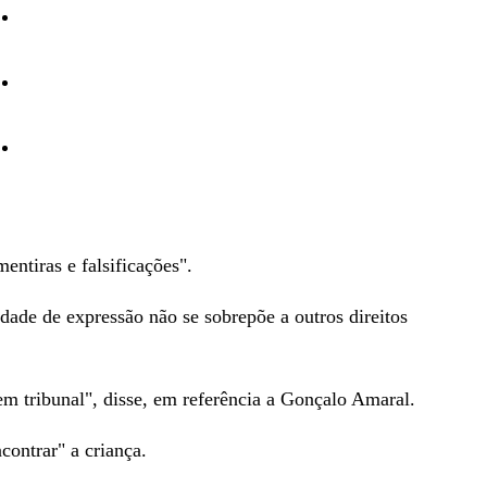
Desporto
Opinião
Vídeos
ntiras e falsificações".
ade de expressão não se sobrepõe a outros direitos
em tribunal", disse, em referência a Gonçalo Amaral.
ontrar" a criança.