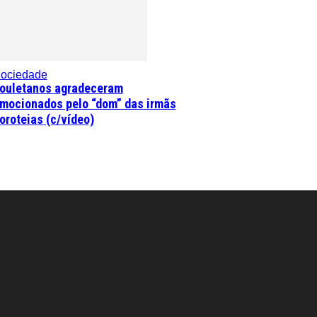
ociedade
ouletanos agradeceram
mocionados pelo “dom” das irmãs
oroteias (c/vídeo)