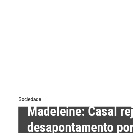
SEXTA-FEIRA, 7 DE AGOSTO DE 2026
ANO: CXII
DIRETOR: SAMUEL
Sociedade
Sociedade
Folha
Madeleine: Casal rej
desapontamento por
do