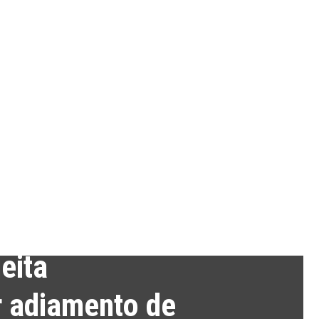
 MENDONÇA
ESTATUTO EDITORIAL
FICHA TÉCNICA
ASSINATURA
CONTACTO
eita
 adiamento de