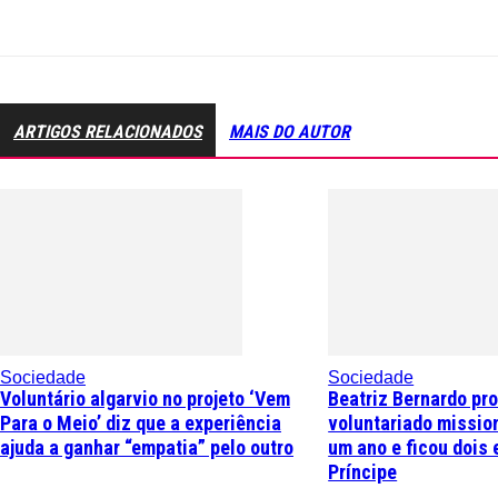
ARTIGOS RELACIONADOS
MAIS DO AUTOR
Sociedade
Sociedade
Voluntário algarvio no projeto ‘Vem
Beatriz Bernardo pr
Para o Meio’ diz que a experiência
voluntariado missio
ajuda a ganhar “empatia” pelo outro
um ano e ficou dois 
Príncipe