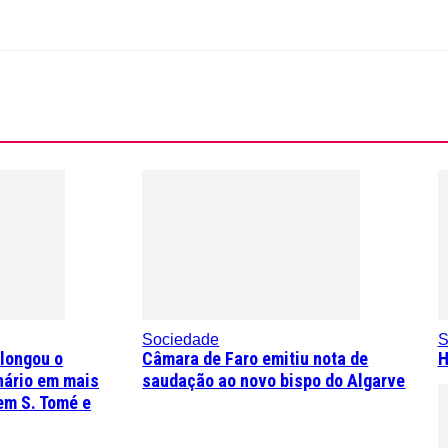
Sociedade
S
olongou o
Câmara de Faro emitiu nota de
H
nário em mais
saudação ao novo bispo do Algarve
em S. Tomé e