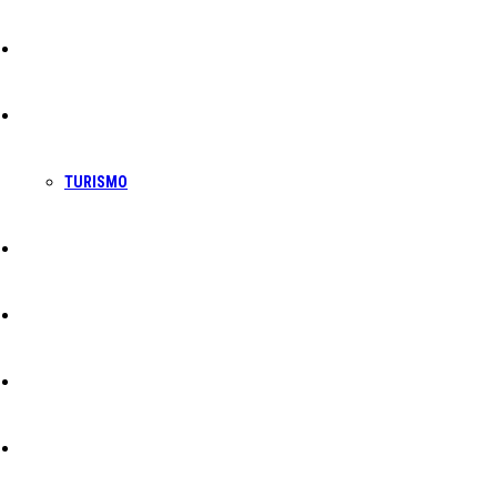
Sociedade
Economia
TURISMO
Política
Educação
Cultura
Ambiente