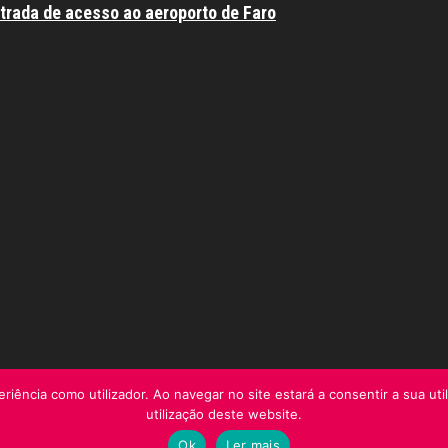
trada de acesso ao aeroporto de Faro
riência como utilizador. Ao navegar no site estará a consentir a sua uti
utilização deste website.
Ok
Ler mais