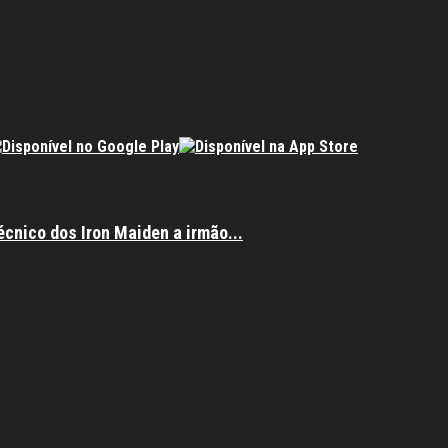
écnico dos Iron Maiden a irmão...