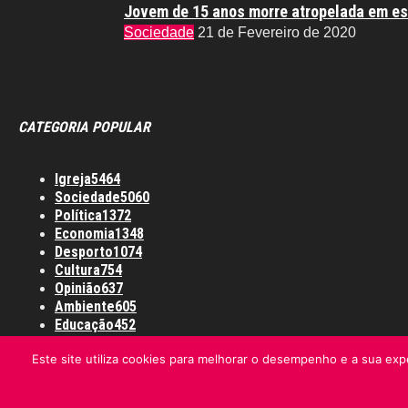
Jovem de 15 anos morre atropelada em es
Sociedade
21 de Fevereiro de 2020
CATEGORIA POPULAR
Igreja
5464
Sociedade
5060
Política
1372
Economia
1348
Desporto
1074
Cultura
754
Opinião
637
Ambiente
605
Educação
452
Este site utiliza cookies para melhorar o desempenho e a sua expe