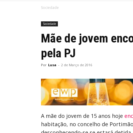
Sociedade
Sociedade
Mãe de jovem enco
pela PJ
Por
Lusa
-
2 de Março de 2016
A mãe do jovem de 15 anos hoje
en
habitação, no concelho de Portimão, f
desconhecendo-se se estará detida, 