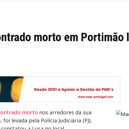
ntrado morto em Portimão l
contrado morto
nos arredores da sua
oi levada pela Polícia Judiciária (PJ),
constatou a Lusa no local.