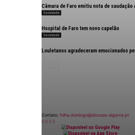
Câmara de Faro emitiu nota de saudação 
Sociedade
Hospital de Faro tem novo capelão
Sociedade
Louletanos agradeceram emocionados pelo
Contato:
folha.domingo@diocese-algarve.pt