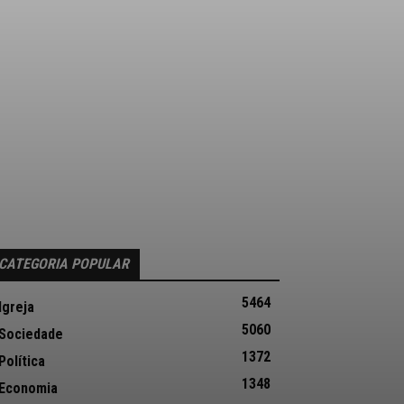
CATEGORIA POPULAR
5464
Igreja
5060
Sociedade
1372
Política
1348
Economia