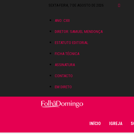
SEXTA-FEIRA, 7 DE AGOSTO DE 2026
ANO: CXII
DIRETOR: SAMUEL MENDONÇA
ESTATUTO EDITORIAL
FICHA TÉCNICA
ASSINATURA
CONTACTO
EM DIRETO
Folha do Domingo
INÍCIO
IGREJA
S