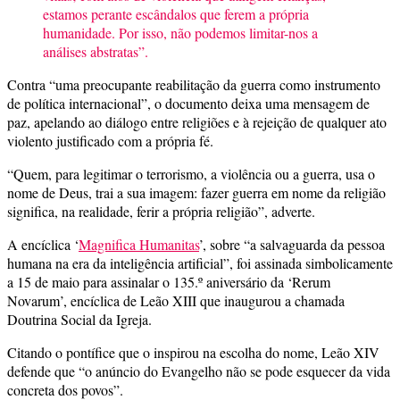
estamos perante escândalos que ferem a própria
humanidade.
Por
isso, não podemos limitar-nos a
análises abstratas”.
Contra “uma preocupante reabilitação da guerra como instrumento
de política internacional”, o documento deixa uma mensagem de
paz, apelando ao diálogo entre religiões e à rejeição de qualquer ato
violento justificado com a própria fé.
“Quem, para legitimar o terrorismo, a violência ou a guerra, usa o
nome de Deus, trai a sua imagem: fazer guerra em nome da religião
significa, na realidade, ferir a própria religião”, adverte.
A encíclica ‘
Magnifica Humanitas
’, sobre “a salvaguarda da pessoa
humana na era da inteligência artificial”, foi assinada simbolicamente
a 15 de maio para assinalar o 135.º aniversário da ‘Rerum
Novarum’, encíclica de Leão XIII que inaugurou a chamada
Doutrina Social da Igreja.
Citando o pontífice que o inspirou na escolha do nome, Leão XIV
defende que “o anúncio do Evangelho não se pode esquecer da vida
concreta dos povos”.