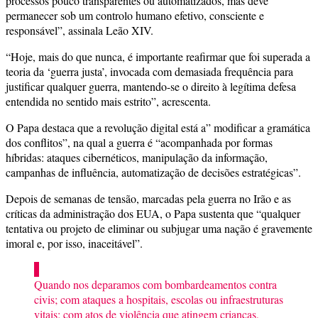
processos pouco transparentes ou automatizados, mas deve
permanecer sob um controlo humano efetivo, consciente e
responsável”, assinala Leão XIV.
“Hoje, mais do que nunca, é importante reafirmar que foi superada a
teoria da ‘guerra justa’, invocada com demasiada frequência para
justificar qualquer guerra, mantendo-se o direito à legítima defesa
entendida no sentido mais estrito”, acrescenta.
O Papa destaca que a revolução digital está a” modificar a gramática
dos conflitos”, na qual a guerra é “acompanhada por formas
híbridas: ataques cibernéticos, manipulação da informação,
campanhas de influência, automatização de decisões estratégicas”.
Depois de semanas de tensão, marcadas pela guerra no Irão e as
críticas da administração dos EUA, o Papa sustenta que “qualquer
tentativa ou projeto de eliminar ou subjugar uma nação é gravemente
imoral e, por isso, inaceitável”.
“
Quando
nos deparamos com bombardeamentos contra
civis; com ataques a hospitais, escolas ou infraestruturas
vitais; com atos de violência que atingem crianças,