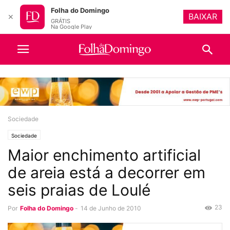
Folha do Domingo
BAIXAR
✕
GRÁTIS
Na Google Play
Sociedade
Sociedade
Maior enchimento artificial
de areia está a decorrer em
seis praias de Loulé
23
Por
Folha do Domingo
-
14 de Junho de 2010