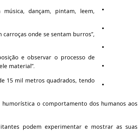
Cultura
m música, dançam, pintam, leem,
Ambiente
m carroças onde se sentam burros”,
Desporto
posição e observar o processo de
le material”.
Opinião
de 15 mil metros quadrados, tendo
Vídeos
l e humorística o comportamento dos humanos aos
sitantes podem experimentar e mostrar as suas