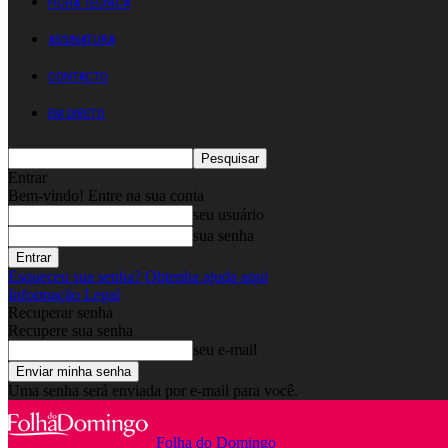
FICHA TÉCNICA
ASSINATURA
CONTACTO
EM DIRETO
Entrar
Bem-vindo! Entre na sua conta
seu usuário
sua senha
Esqueceu sua senha? Obtenha ajuda aqui
Informação Legal
Recuperar senha
Recupere sua senha
seu e-mail
Uma senha será enviada por e-mail para você.
Folha do Domingo