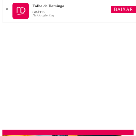
Folha do Domingo
BAIXAR
✕
GRÁTIS
Na Google Play