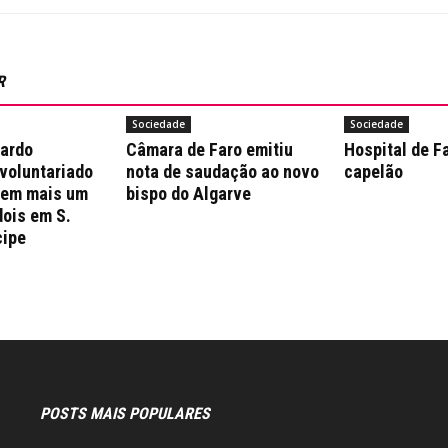
R
Sociedade
Sociedade
nardo
Câmara de Faro emitiu
Hospital de F
 voluntariado
nota de saudação ao novo
capelão
 em mais um
bispo do Algarve
dois em S.
cipe
POSTS MAIS POPULARES