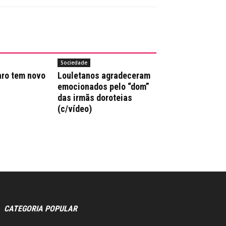
Sociedade
aro tem novo
Louletanos agradeceram
emocionados pelo “dom”
das irmãs doroteias
(c/vídeo)
CATEGORIA POPULAR