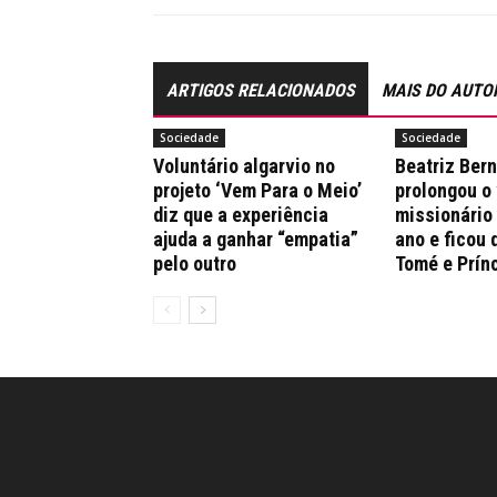
ARTIGOS RELACIONADOS
MAIS DO AUTO
Sociedade
Sociedade
Voluntário algarvio no
Beatriz Ber
projeto ‘Vem Para o Meio’
prolongou o
diz que a experiência
missionário
ajuda a ganhar “empatia”
ano e ficou 
pelo outro
Tomé e Prín