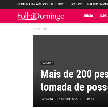
QUINTA-FEIRA, 6 DE AGOSTO DE 2026
ANO: CXII
DIRETOR: SAMU
Folha
INÍCIO
IGRE
Sociedade
do
Domingo
Sociedade
Mais de 200 pe
tomada de posse
Por
Lusa
-
27 de Abril de 2015
89