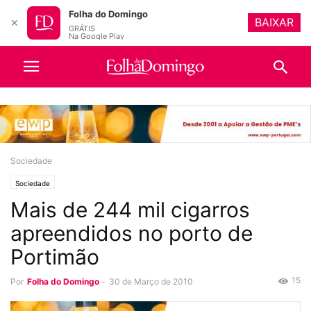
Folha do Domingo
BAIXAR
✕
GRÁTIS
Na Google Play
Sociedade
Sociedade
Mais de 244 mil cigarros
apreendidos no porto de
Portimão
15
Por
Folha do Domingo
-
30 de Março de 2010