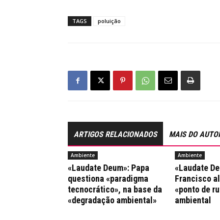
TAGS
poluição
ARTIGOS RELACIONADOS
MAIS DO AUTO
Ambiente
Ambiente
«Laudate Deum»: Papa
«Laudate De
questiona «paradigma
Francisco al
tecnocrático», na base da
«ponto de ru
«degradação ambiental»
ambiental