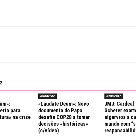
R
Ambiente
Ambiente
um»:
«Laudate Deum»: Novo
JMJ: Cardeal 
erta para
documento do Papa
Scherer exort
tura» na crise
desafia COP28 a tomar
algarvios a c
decisões «históricas»
mundo com “s
(c/vídeo)
responsabilid