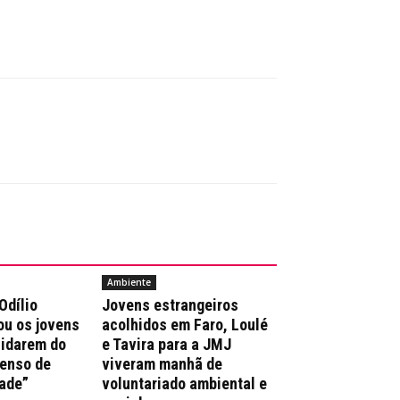
Ambiente
Odílio
Jovens estrangeiros
ou os jovens
acolhidos em Faro, Loulé
uidarem do
e Tavira para a JMJ
enso de
viveram manhã de
ade”
voluntariado ambiental e