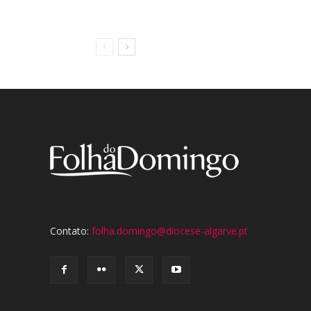
Contato:
folha.domingo@diocese-algarve.pt