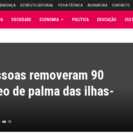
MENDONÇA
ESTATUTO EDITORIAL
FICHA TÉCNICA
ASSINATURA
CONTACTO
JA
SOCIEDADE
ECONOMIA
POLÍTICA
EDUCAÇÃO
CUL
ssoas removeram 90
eo de palma das ilhas-
78