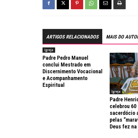
ARTIGOS RELACIONADOS
MAIS DO AUTO
Igreja
Padre Pedro Manuel
conclui Mestrado em
Discernimento Vocacional
e Acompanhamento
Espiritual
Igreja
Padre Henri
celebrou 60
sacerdócio 
pelas “mara
Deus fez na