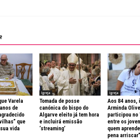
R
Igreja
Igreja
que Varela
Tomada de posse
Aos 84 anos, 
 anos de
canónica do bispo do
Arminda Olive
agradecido
Algarve eleito já tem hora
participou no 
vilhas” que
e incluirá emissão
entre os jove
 sua vida
‘streaming’
quem aprende 
pena arriscar