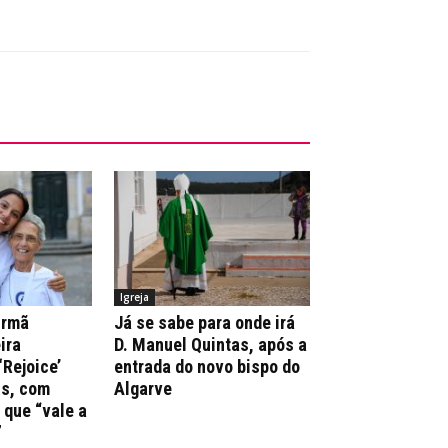
Igreja
irmã
Já se sabe para onde irá
ira
D. Manuel Quintas, após a
‘Rejoice’
entrada do novo bispo do
ns, com
Algarve
que “vale a
”