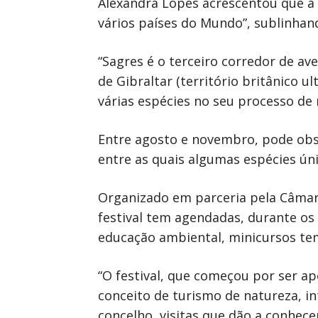
Alexandra Lopes acrescentou que a i
vários países do Mundo”, sublinhand
“Sagres é o terceiro corredor de av
de Gibraltar (território britânico u
várias espécies no seu processo de
Entre agosto e novembro, pode obse
entre as quais algumas espécies úni
Organizado em parceria pela Câmara
festival tem agendadas, durante os 
educação ambiental, minicursos temá
“O festival, que começou por ser a
conceito de turismo de natureza, in
concelho, visitas que dão a conhece