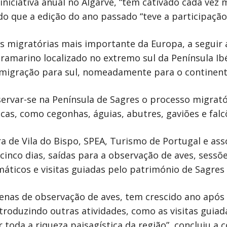
niciativa anual no Algarve, “tem cativado cada vez 
o que a edição do ano passado “teve a participação
es migratórias mais importante da Europa, a seguir 
ltramarino localizado no extremo sul da Península Ib
 migração para sul, nomeadamente para o continente 
rvar-se na Península de Sagres o processo migrató
cas, como cegonhas, águias, abutres, gaviões e falc
 de Vila do Bispo, SPEA, Turismo de Portugal e as
cinco dias, saídas para a observação de aves, sessõ
ticos e visitas guiadas pelo património de Sagres e
penas de observação de aves, tem crescido ano após 
troduzindo outras atividades, como as visitas guiad
r toda a riqueza paisagística da região”, concluiu a