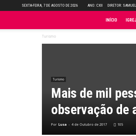
SEXTA-FEIRA, 7 DE AGOSTO DE 2026
ANO: CXII
DIRETOR: SAMUE
Folha
INÍCIO
IGRE
Turismo
do
Domingo
Turismo
Mais de mil pes
observação de 
Por
Lusa
-
4 de Outubro de 2017
105