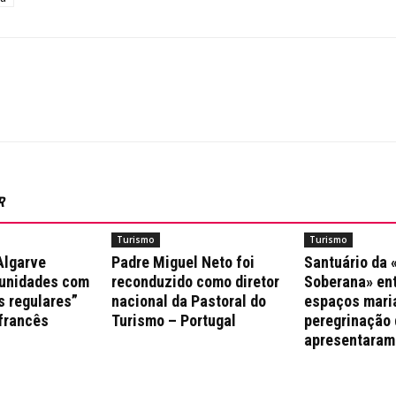
R
Turismo
Turismo
Algarve
Padre Miguel Neto foi
Santuário da
munidades com
reconduzido como diretor
Soberana» ent
s regulares”
nacional da Pastoral do
espaços mari
 francês
Turismo – Portugal
peregrinação 
apresentaram