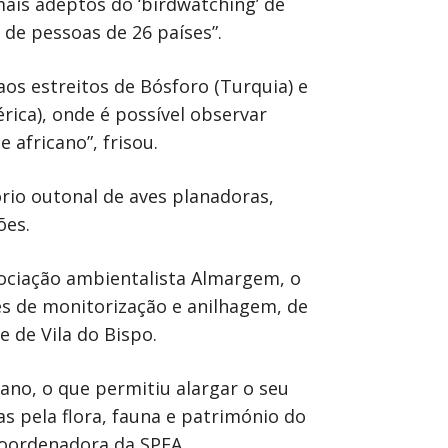
mais adeptos do ‘birdwatching’ de
 de pessoas de 26 países”.
aos estreitos de Bósforo (Turquia) e
érica), onde é possível observar
africano”, frisou.
rio outonal de aves planadoras,
ões.
sociação ambientalista Almargem, o
es de monitorização e anilhagem, de
 de Vila do Bispo.
ano, o que permitiu alargar o seu
as pela flora, fauna e património do
 coordenadora da SPEA.