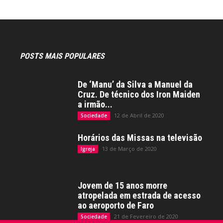
POSTS MAIS POPULARES
De ‘Manu’ da Silva a Manuel da
Cruz. De técnico dos Iron Maiden
a irmão...
12 de Abril de 2020
Sociedade
Horários das Missas na televisão
13 de Março de 2020
Igreja
Jovem de 15 anos morre
atropelada em estrada de acesso
ao aeroporto de Faro
21 de Fevereiro de 2020
Sociedade