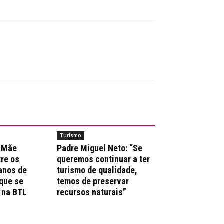
Turismo
 «Mãe
Padre Miguel Neto: “Se
re os
queremos continuar a ter
anos de
turismo de qualidade,
que se
temos de preservar
 na BTL
recursos naturais”