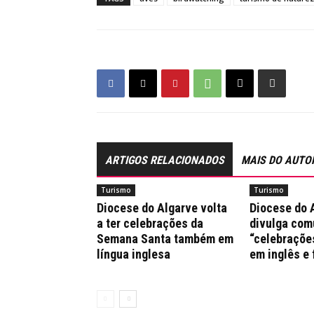
ARTIGOS RELACIONADOS
MAIS DO AUTO
Turismo
Turismo
Diocese do Algarve volta
Diocese do 
a ter celebrações da
divulga co
Semana Santa também em
“celebraçõe
língua inglesa
em inglês e