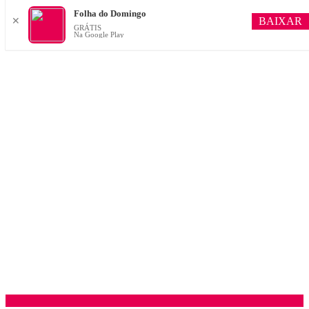
Folha do Domingo
BAIXAR
✕
GRÁTIS
Na Google Play