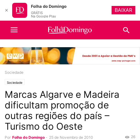
Folha do Domingo
BAIXAR
✕
GRÁTIS
Na Google Play
Sociedade
Sociedade
Marcas Algarve e Madeira
dificultam promoção de
outras regiões do país –
Turismo do Oeste
26
Por
Folha do Domingo
-
25 de Novembro de 2010