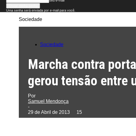
seu e-mail
Uma senha será enviada por e-mail para você.
Sociedade
Folha
do
Sociedade
Domingo
Marcha contra porta
gerou tensão entre 
Por
Samuel Mendonça
-
29 de Abril de 2013
15