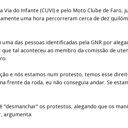
a Via do Infante (CUVI) e pelo Moto Clube de Faro, 
amente uma hora percorreram cerca de dez quilóme
oi uma das pessoas identificadas pela GNR por aleg
ez que tal aconteceu ao membro da comissão de uten
ro.
icação e nós estamos num protesto, temos esse dire
 na frente da roda, eu não conseguia andar. Se est
é "desmanchar" os protestos, alegando que os manif
r, argumenta.