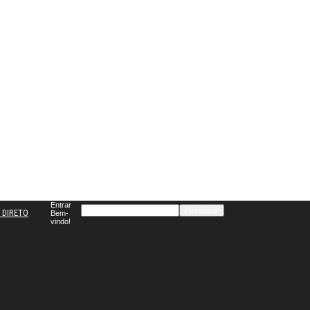
Entrar
 DIRETO
Bem-
vindo!