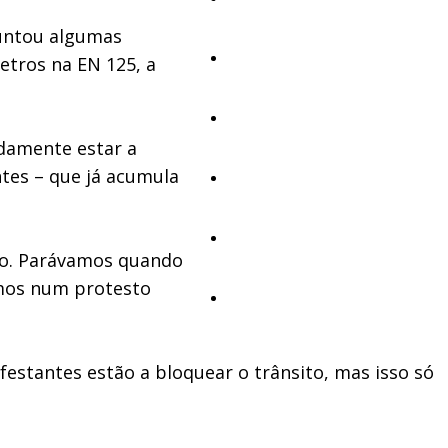
juntou algumas
Cultura
tros na EN 125, a
Ambiente
adamente estar a
tes – que já acumula
Desporto
Opinião
ito. Parávamos quando
amos num protesto
Vídeos
estantes estão a bloquear o trânsito, mas isso só