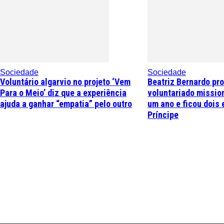
Sociedade
Sociedade
Voluntário algarvio no projeto ‘Vem
Beatriz Bernardo pr
Para o Meio’ diz que a experiência
voluntariado missio
ajuda a ganhar “empatia” pelo outro
um ano e ficou dois 
Príncipe