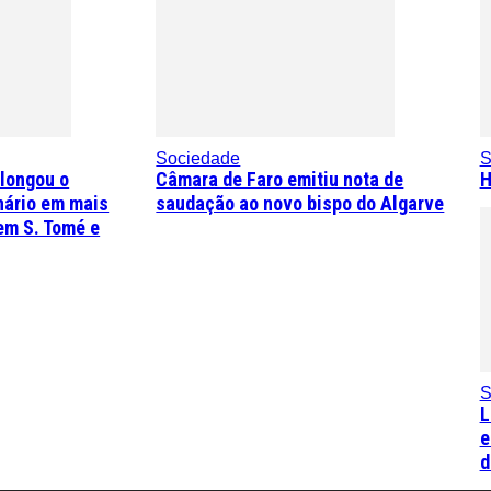
Sociedade
S
olongou o
Câmara de Faro emitiu nota de
H
nário em mais
saudação ao novo bispo do Algarve
em S. Tomé e
S
L
e
d