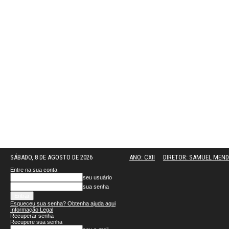
SÁBADO, 8 DE AGOSTO DE 2026
ANO: CXII
DIRETOR: SAMUEL MEN
Entre na sua conta
seu usuário
sua senha
Esqueceu sua senha? Obtenha ajuda aqui
Informação Legal
Recuperar senha
Recupere sua senha