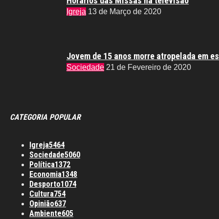
Horários das Missas na televisão
Igreja
13 de Março de 2020
Jovem de 15 anos morre atropelada em es
Sociedade
21 de Fevereiro de 2020
CATEGORIA POPULAR
Igreja
5464
Sociedade
5060
Política
1372
Economia
1348
Desporto
1074
Cultura
754
Opinião
637
Ambiente
605