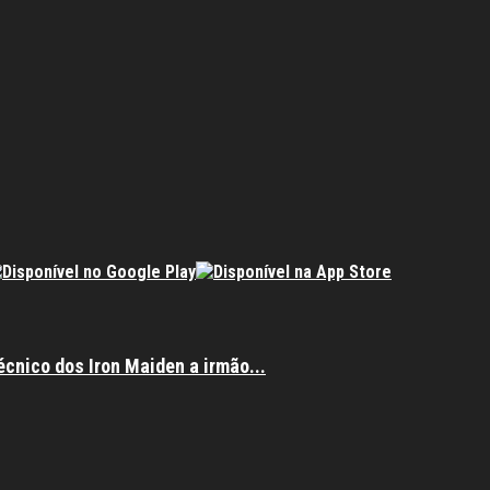
écnico dos Iron Maiden a irmão...