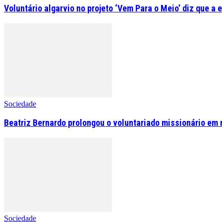
Voluntário algarvio no projeto ‘Vem Para o Meio’ diz que a 
Sociedade
Beatriz Bernardo prolongou o voluntariado missionário em 
Sociedade