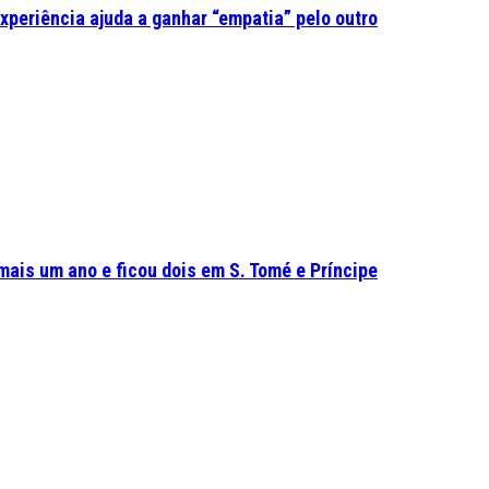
experiência ajuda a ganhar “empatia” pelo outro
mais um ano e ficou dois em S. Tomé e Príncipe