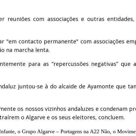
r reuniões com associações e outras entidades, 
r "em contacto permanente" com associações empre
ão na marcha lenta.
entemente para as “repercussões negativas” que 
daluz juntou-se à do alcaide de Ayamonte que ta
ente os nossos vizinhos andaluzes e condenam pro
raírem o Algarve e os seus eleitores, concluem.
 Infante, o Grupo Algarve – Portagens na A22 Não, o Movim