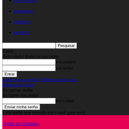
FICHA TÉCNICA
ASSINATURA
CONTACTO
EM DIRETO
Entrar
Bem-vindo! Entre na sua conta
seu usuário
sua senha
Esqueceu sua senha? Obtenha ajuda aqui
Informação Legal
Recuperar senha
Recupere sua senha
seu e-mail
Uma senha será enviada por e-mail para você.
Folha do Domingo