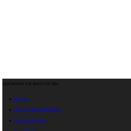
QUINTA-FEIRA, 6 DE AGOSTO DE 2026
ANO: CXII
DIRETOR: SAMUEL MENDONÇA
ESTATUTO EDITORIAL