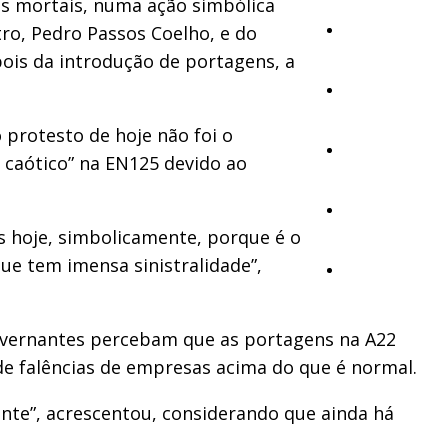
s mortais, numa ação simbólica
ro, Pedro Passos Coelho, e do
Cultura
pois da introdução de portagens, a
Ambiente
 protesto de hoje não foi o
Desporto
r caótico” na EN125 devido ao
Opinião
s hoje, simbolicamente, porque é o
ue tem imensa sinistralidade”,
Vídeos
governantes percebam que as portagens na A22
de falências de empresas acima do que é normal.
nte”, acrescentou, considerando que ainda há