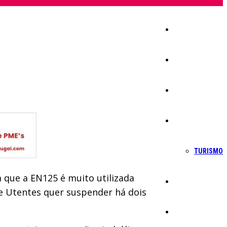
Início
Igreja
Sociedade
Economia
TURISMO
 que a EN125 é muito utilizada
Política
de Utentes quer suspender há dois
Educação