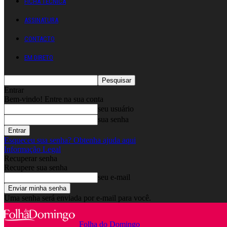
FICHA TÉCNICA
ASSINATURA
CONTACTO
EM DIRETO
Entrar
Bem-vindo! Entre na sua conta
seu usuário
sua senha
Esqueceu sua senha? Obtenha ajuda aqui
Informação Legal
Recuperar senha
Recupere sua senha
seu e-mail
Uma senha será enviada por e-mail para você.
Folha do Domingo