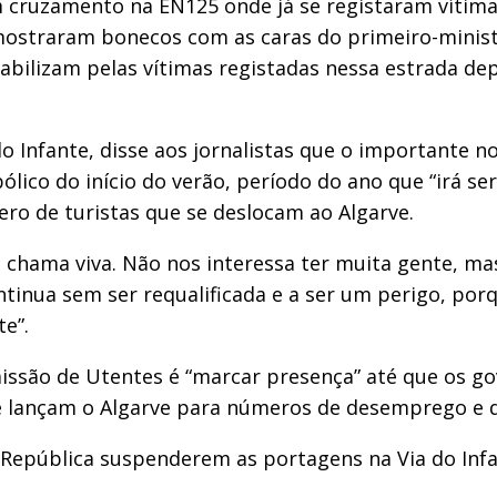
 cruzamento na EN125 onde já se registaram vítima
mostraram bonecos com as caras do primeiro-minist
sabilizam pelas vítimas registadas nessa estrada de
 Infante, disse aos jornalistas que o importante no
lico do início do verão, período do ano que “irá se
o de turistas que se deslocam ao Algarve.
 chama viva. Não nos interessa ter muita gente, ma
tinua sem ser requalificada e a ser um perigo, porq
e”.
missão de Utentes é “marcar presença” até que os 
ue lançam o Algarve para números de desemprego e 
 República suspenderem as portagens na Via do Infa