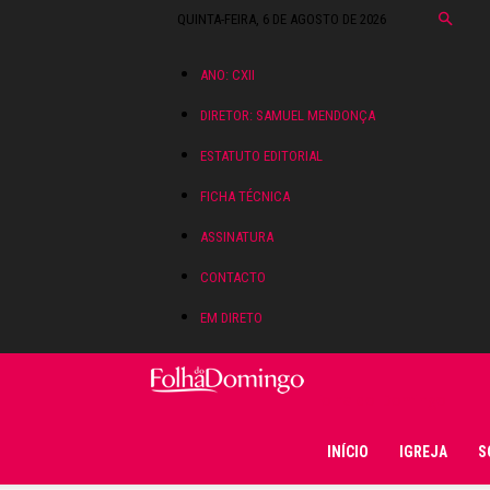
QUINTA-FEIRA, 6 DE AGOSTO DE 2026
ANO: CXII
DIRETOR: SAMUEL MENDONÇA
ESTATUTO EDITORIAL
FICHA TÉCNICA
ASSINATURA
CONTACTO
EM DIRETO
Folha do Domingo
INÍCIO
IGREJA
S