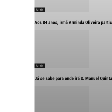
Igreja
Aos 84 anos, irmã Arminda Oliveira partic
Igreja
Já se sabe para onde irá D. Manuel Quint