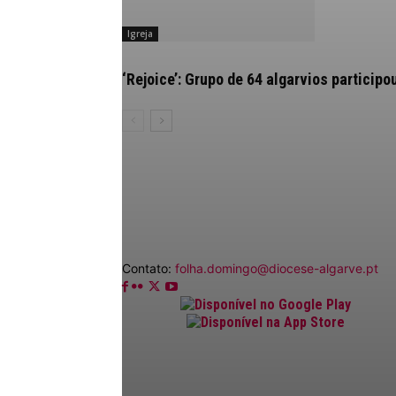
Igreja
‘Rejoice’: Grupo de 64 algarvios partici
Contato:
folha.domingo@diocese-algarve.pt