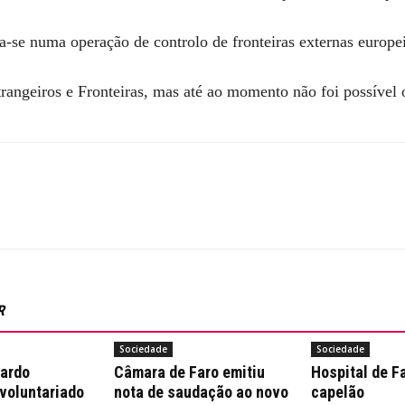
-se numa operação de controlo de fronteiras externas europei
rangeiros e Fronteiras, mas até ao momento não foi possível 
R
Sociedade
Sociedade
nardo
Câmara de Faro emitiu
Hospital de F
 voluntariado
nota de saudação ao novo
capelão