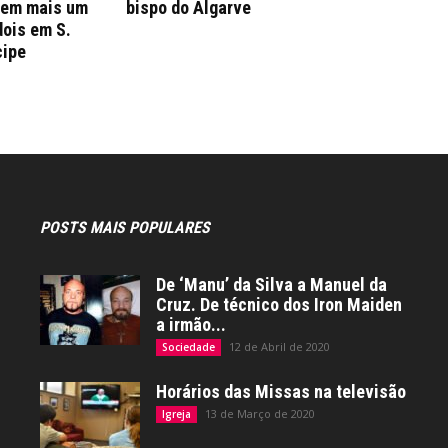
 em mais um
bispo do Algarve
dois em S.
cipe
POSTS MAIS POPULARES
De ‘Manu’ da Silva a Manuel da
Cruz. De técnico dos Iron Maiden
a irmão...
12 de Abril de 2020
Sociedade
Horários das Missas na televisão
13 de Março de 2020
Igreja