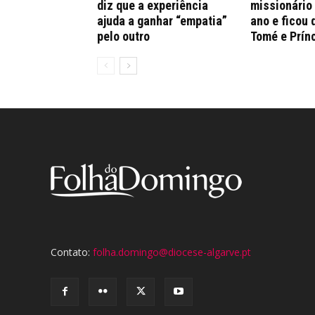
diz que a experiência
missionário
ajuda a ganhar “empatia”
ano e ficou 
pelo outro
Tomé e Prín
Contato:
folha.domingo@diocese-algarve.pt