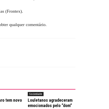
as (Frontex).
obter qualquer comentário.
Sociedade
aro tem novo
Louletanos agradeceram
emocionados pelo “dom”