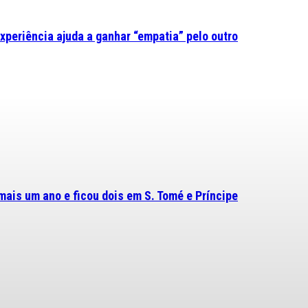
experiência ajuda a ganhar “empatia” pelo outro
mais um ano e ficou dois em S. Tomé e Príncipe