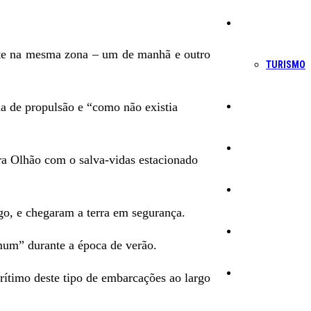
Economia
nte na mesma zona – um de manhã e outro
TURISMO
ma de propulsão e “como não existia
Política
Educação
ra Olhão com o salva-vidas estacionado
Cultura
o, e chegaram a terra em segurança.
Ambiente
mum” durante a época de verão.
Desporto
ítimo deste tipo de embarcações ao largo