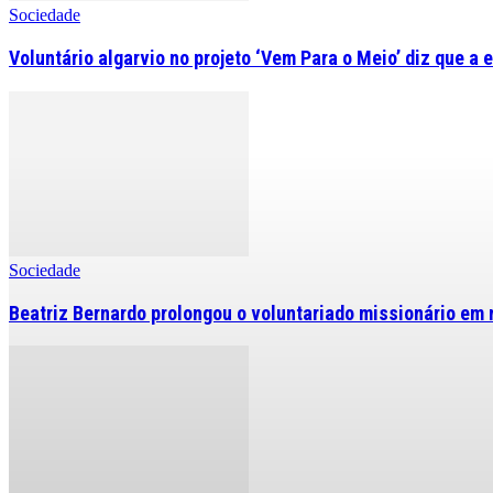
Sociedade
Voluntário algarvio no projeto ‘Vem Para o Meio’ diz que a 
Sociedade
Beatriz Bernardo prolongou o voluntariado missionário em 