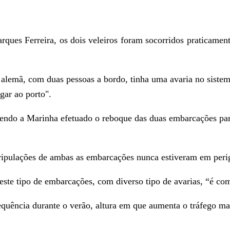
ues Ferreira, os dois veleiros foram socorridos praticame
 alemã, com duas pessoas a bordo, tinha uma avaria no siste
gar ao porto".
 tendo a Marinha efetuado o reboque das duas embarcações pa
ripulações de ambas as embarcações nunca estiveram em perig
ste tipo de embarcações, com diverso tipo de avarias, “é co
uência durante o verão, altura em que aumenta o tráfego mar