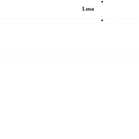
Opinião
Lusa
Vídeos