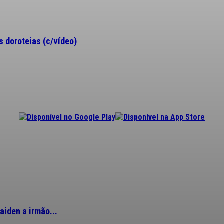
 doroteias (c/vídeo)
aiden a irmão...