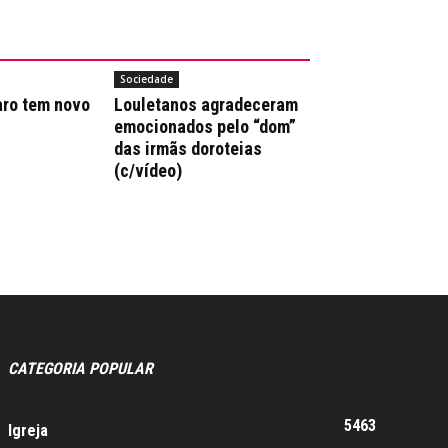
Sociedade
aro tem novo
Louletanos agradeceram
emocionados pelo “dom”
das irmãs doroteias
(c/vídeo)
CATEGORIA POPULAR
5463
Igreja