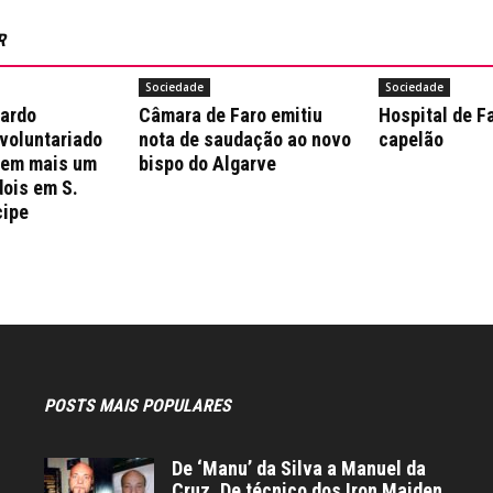
R
Sociedade
Sociedade
nardo
Câmara de Faro emitiu
Hospital de F
 voluntariado
nota de saudação ao novo
capelão
 em mais um
bispo do Algarve
dois em S.
cipe
POSTS MAIS POPULARES
De ‘Manu’ da Silva a Manuel da
Cruz. De técnico dos Iron Maiden