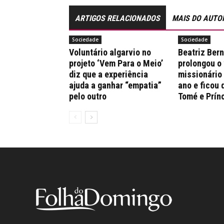
ARTIGOS RELACIONADOS
MAIS DO AUTO
Sociedade
Sociedade
Voluntário algarvio no
Beatriz Ber
projeto ‘Vem Para o Meio’
prolongou o
diz que a experiência
missionário
ajuda a ganhar “empatia”
ano e ficou 
pelo outro
Tomé e Prín