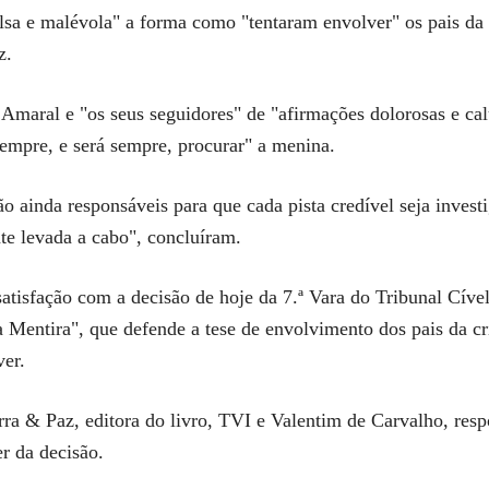
lsa e malévola" a forma como "tentaram envolver" os pais d
z.
maral e "os seus seguidores" de "afirmações dolorosas e calu
empre, e será sempre, procurar" a menina.
ão ainda responsáveis para que cada pista credível seja inves
nte levada a cabo", concluíram.
isfação com a decisão de hoje da 7.ª Vara do Tribunal Cível 
 Mentira", que defende a tese de envolvimento dos pais da cr
ver.
a & Paz, editora do livro, TVI e Valentim de Carvalho, resp
er da decisão.