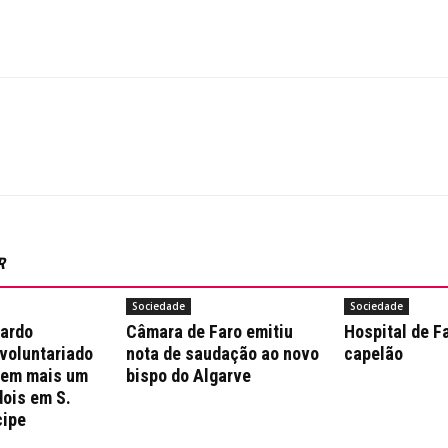
R
Sociedade
Sociedade
nardo
Câmara de Faro emitiu
Hospital de F
 voluntariado
nota de saudação ao novo
capelão
 em mais um
bispo do Algarve
dois em S.
cipe