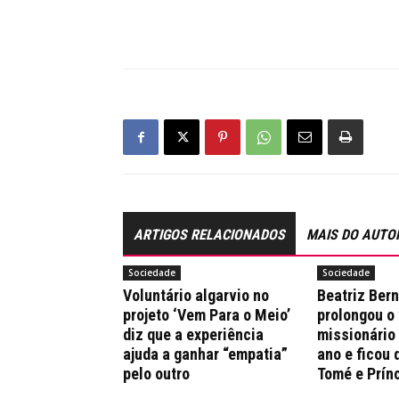
ARTIGOS RELACIONADOS
MAIS DO AUTO
Sociedade
Sociedade
Voluntário algarvio no
Beatriz Ber
projeto ‘Vem Para o Meio’
prolongou o
diz que a experiência
missionário
ajuda a ganhar “empatia”
ano e ficou 
pelo outro
Tomé e Prín