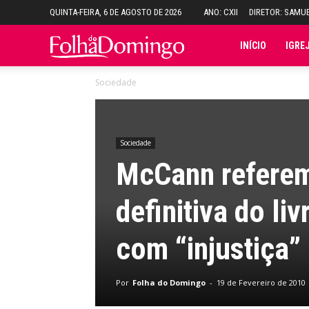
QUINTA-FEIRA, 6 DE AGOSTO DE 2026
ANO: CXII
DIRETOR: SAMU
Folha
INÍCIO
IGRE
Sociedade
do
Domingo
Sociedade
McCann referem
definitiva do l
com “injustiça”
Por
Folha do Domingo
-
19 de Fevereiro de 2010