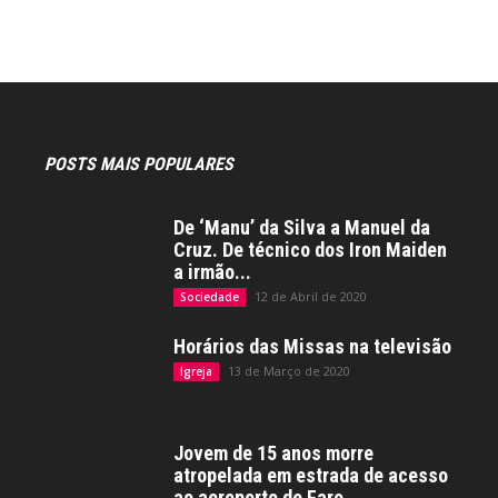
POSTS MAIS POPULARES
De ‘Manu’ da Silva a Manuel da
Cruz. De técnico dos Iron Maiden
a irmão...
12 de Abril de 2020
Sociedade
Horários das Missas na televisão
13 de Março de 2020
Igreja
Jovem de 15 anos morre
atropelada em estrada de acesso
ao aeroporto de Faro