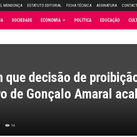
EL MENDONÇA
ESTATUTO EDITORIAL
FICHA TÉCNICA
ASSINATURA
CONTAC
JA
SOCIEDADE
ECONOMIA
POLÍTICA
EDUCAÇÃO
CUL
 que decisão de proibiçã
ivro de Gonçalo Amaral ac
14