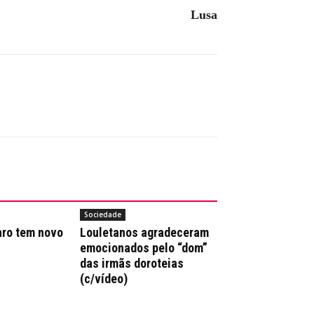
Lusa
Sociedade
aro tem novo
Louletanos agradeceram
emocionados pelo “dom”
das irmãs doroteias
(c/vídeo)