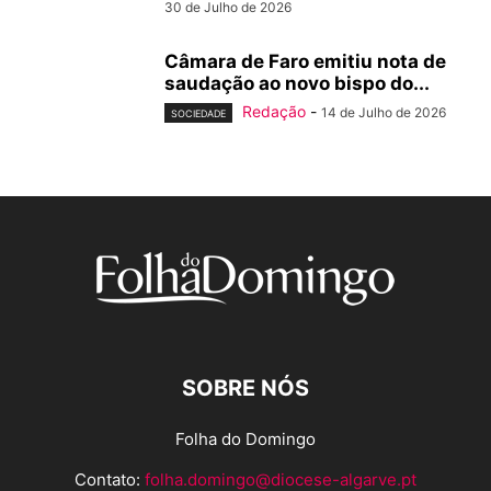
30 de Julho de 2026
Câmara de Faro emitiu nota de
saudação ao novo bispo do...
Redação
-
14 de Julho de 2026
SOCIEDADE
SOBRE NÓS
Folha do Domingo
Contato:
folha.domingo@diocese-algarve.pt