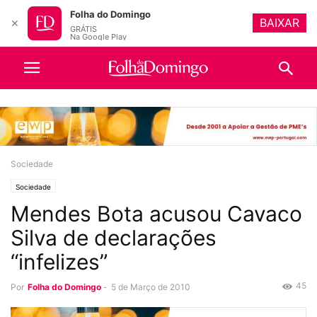
Folha do Domingo
BAIXAR
✕
GRÁTIS
Na Google Play
Sociedade
Sociedade
Mendes Bota acusou Cavaco
Silva de declarações
“infelizes”
45
Por
Folha do Domingo
-
5 de Março de 2010