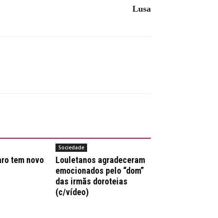
Lusa
Sociedade
aro tem novo
Louletanos agradeceram
emocionados pelo “dom”
das irmãs doroteias
(c/vídeo)