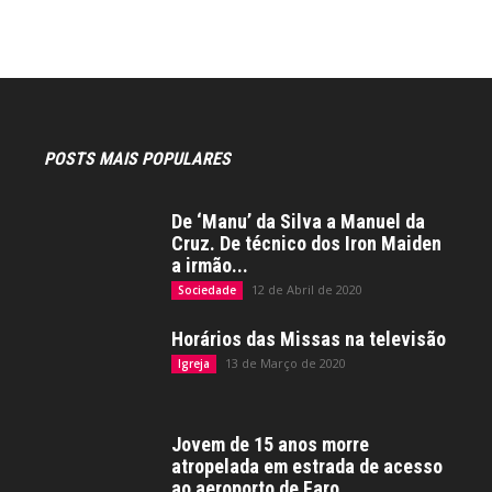
POSTS MAIS POPULARES
De ‘Manu’ da Silva a Manuel da
Cruz. De técnico dos Iron Maiden
a irmão...
12 de Abril de 2020
Sociedade
Horários das Missas na televisão
13 de Março de 2020
Igreja
Jovem de 15 anos morre
atropelada em estrada de acesso
ao aeroporto de Faro