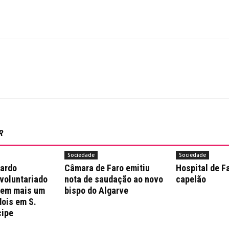
R
Sociedade
Sociedade
nardo
Câmara de Faro emitiu
Hospital de F
 voluntariado
nota de saudação ao novo
capelão
 em mais um
bispo do Algarve
dois em S.
cipe