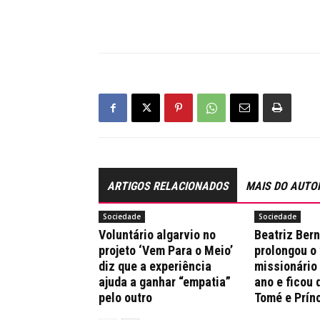
ARTIGOS RELACIONADOS
MAIS DO AUTO
Sociedade
Sociedade
Voluntário algarvio no
Beatriz Ber
projeto ‘Vem Para o Meio’
prolongou o
diz que a experiência
missionário
ajuda a ganhar “empatia”
ano e ficou 
pelo outro
Tomé e Prín