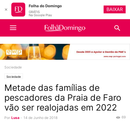
Folha do Domingo
BAIXAR
✕
GRÁTIS
Na Google Play
Sociedade
Sociedade
Metade das famílias de
pescadores da Praia de Faro
vão ser realojadas em 2022
69
Por
Lusa
-
14 de Junho de 2018