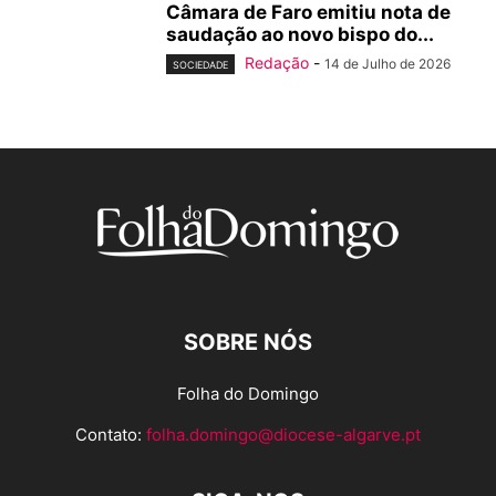
Câmara de Faro emitiu nota de
saudação ao novo bispo do...
Redação
-
14 de Julho de 2026
SOCIEDADE
SOBRE NÓS
Folha do Domingo
Contato:
folha.domingo@diocese-algarve.pt