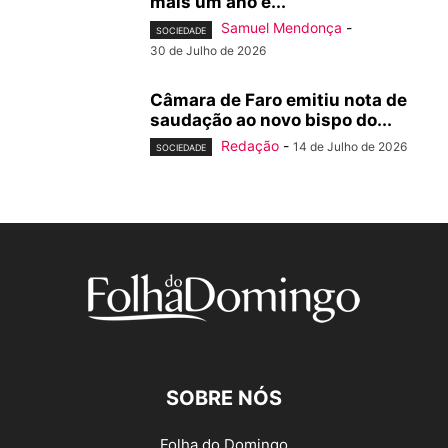
mais um ano e...
Samuel Mendonça
-
SOCIEDADE
30 de Julho de 2026
Câmara de Faro emitiu nota de
saudação ao novo bispo do...
Redação
-
14 de Julho de 2026
SOCIEDADE
SOBRE NÓS
Folha do Domingo