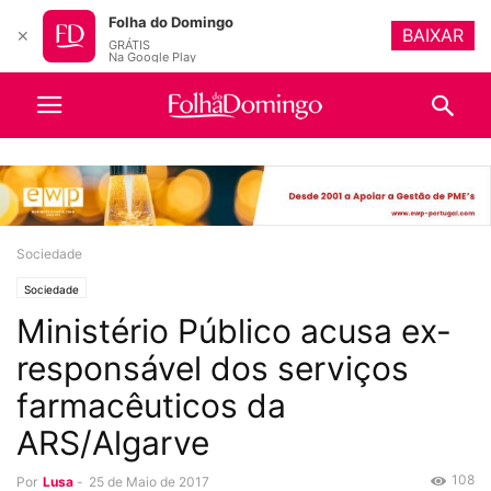
Folha do Domingo
BAIXAR
✕
GRÁTIS
Na Google Play
Sociedade
Sociedade
Ministério Público acusa ex-
responsável dos serviços
farmacêuticos da
ARS/Algarve
108
Por
Lusa
-
25 de Maio de 2017