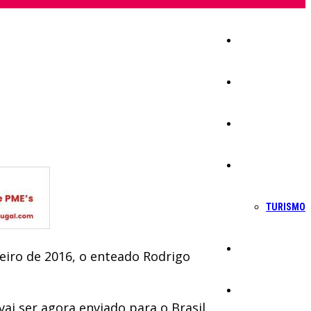
Início
Igreja
Sociedade
Economia
TURISMO
Política
eiro de 2016, o enteado Rodrigo
Educação
ai ser agora enviado para o Brasil,