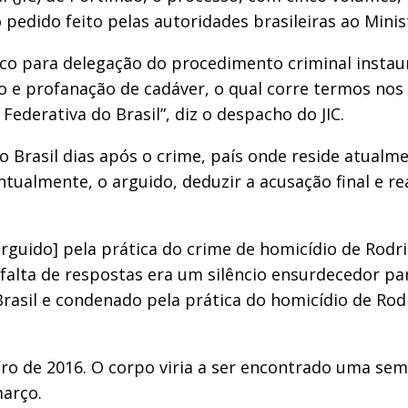
 pedido feito pelas autoridades brasileiras ao Mini
lico para delegação do procedimento criminal insta
do e profanação de cadáver, o qual corre termos nos 
Federativa do Brasil”, diz o despacho do JIC.
a o Brasil dias após o crime, país onde reside atual
ntualmente, o arguido, deduzir a acusação final e re
 arguido] pela prática do crime de homicídio de Rodr
A falta de respostas era um silêncio ensurdecedor pa
rasil e condenado pela prática do homicídio de Rodr
iro de 2016. O corpo viria a ser encontrado uma se
março.