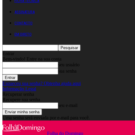
FICHA TÉCNICA
ASSINATURA
CONTACTO
EM DIRETO
Entrar
Bem-vindo! Entre na sua conta
seu usuário
sua senha
Esqueceu sua senha? Obtenha ajuda aqui
Informação Legal
Recuperar senha
Recupere sua senha
seu e-mail
Uma senha será enviada por e-mail para você.
Folha do Domingo