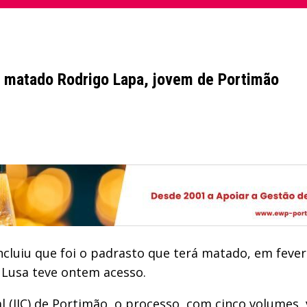
rá matado Rodrigo Lapa, jovem de Portimão
ncluiu que foi o padrasto que terá matado, em fever
Lusa teve ontem acesso.
(JIC) de Portimão, o processo, com cinco volumes, v