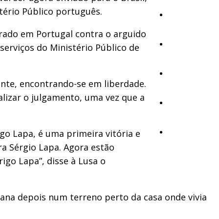
stério Público português.
Cultura
urado em Portugal contra o arguido
Ambiente
serviços do Ministério Público de
Desporto
mente, encontrando-se em liberdade.
alizar o julgamento, uma vez que a
Opinião
igo Lapa, é uma primeira vitória e
Vídeos
ra Sérgio Lapa. Agora estão
igo Lapa”, disse à Lusa o
mana depois num terreno perto da casa onde vivia