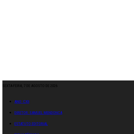
SEXTA-FEIRA, 7 DE AGOSTO DE 2026
ANO: CXII
DIRETOR: SAMUEL MENDONÇA
ESTATUTO EDITORIAL