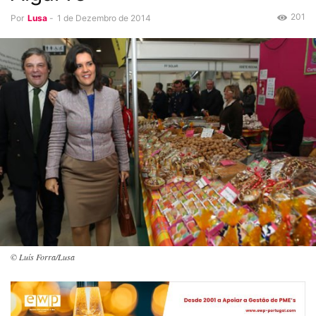
201
Por
Lusa
-
1 de Dezembro de 2014
© Luís Forra/Lusa